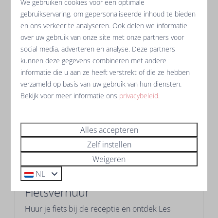
We gebruiken cookies voor een optimale
lokale producten en kies ook een leuk souvenir
gebruikservaring, om gepersonaliseerde inhoud te bieden
voor thuis.
en ons verkeer te analyseren. Ook delen we informatie
over uw gebruik van onze site met onze partners voor
social media, adverteren en analyse. Deze partners
Meer
kunnen deze gegevens combineren met andere
informatie die u aan ze heeft verstrekt of die ze hebben
verzameld op basis van uw gebruik van hun diensten.
Bekijk voor meer informatie ons
privacybeleid
.
Op het resort
Alles accepteren
Zelf instellen
Weigeren
NL
Fietsverhuur
Huur je fiets bij de receptie en ontdek Les