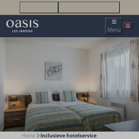
+33(0)2 51 23 63 67
infolesjardins@oasis-lesjardins.fr
Menu
Home
Inclusieve hotelservice