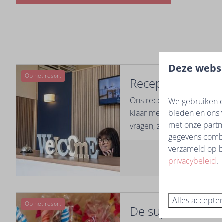
Deze websi
Op het resort
Receptie
Ons receptieteam staat tijd
We gebruiken c
bieden en ons 
klaar met persoonlijk advi
met onze partn
vragen, zodat je zorgeloos
gegevens combi
verzameld op b
privacybeleid
.
Alles accepte
Op het resort
De supermarkt