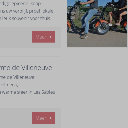
andige epicerie: koop
s uw verblijf, proef lokale
 leuk souvenir voor thuis.
Meer
rme de Villeneuve
me de Villeneuve:
deelmenu,
 warme sfeer in Les Sables
Meer