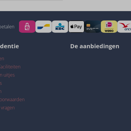
betalen
identie
De aanbiedingen
en
aciliteiten
n uitjes
s
n
voorwaarden
 vragen