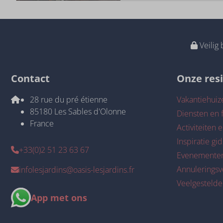
Veilig 
Contact
Onze res
28 rue du pré étienne
Vakantiehuiz
85180 Les Sables d'Olonne
Diensten en f
France
Activiteiten e
Inspiratie gid
+33(0)2 51 23 63 67
Evenemente
Annulerings
infolesjardins@oasis-lesjardins.fr
Veelgestelde
App met ons