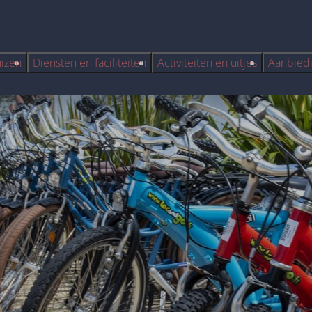
uizen
Diensten en faciliteiten
Activiteiten en uitjes
Aanbied