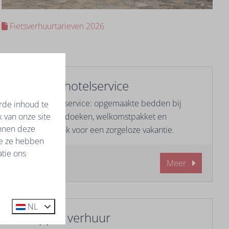
Fietsverhuurtarieven 2026
Inclusieve hotelservice
Inclusieve hotelservice: opgemaakte bedden bij
rde inhoud te
 van onze site
aankomst, handdoeken, welkomstpakket en
unnen deze
eindschoonmaak voor een zorgeloze vakantie.
ie ze hebben
tie ons
Meer
NL
E-chopper verhuur