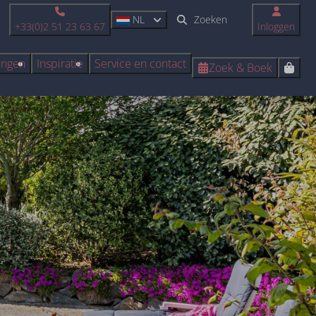
NL
+33(0)2 51 23 63 67
Inloggen
ingen
Inspiratie
Service en contact
Zoek & Boek