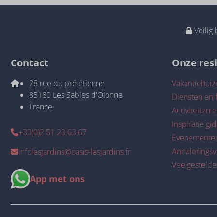
Veilig 
Contact
Onze res
28 rue du pré étienne
Vakantiehuiz
85180 Les Sables d'Olonne
Diensten en f
France
Activiteiten e
Inspiratie gid
+33(0)2 51 23 63 67
Evenemente
Annulerings
infolesjardins@oasis-lesjardins.fr
Veelgestelde
App met ons