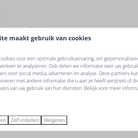
t
e plannen zonder risico.
te maakt gebruik van cookies
ookies voor een optimale gebruikservaring, om gepersonalisee
verkeer te analyseren. Ook delen we informatie over uw gebruik
ers voor social media, adverteren en analyse. Deze partners k
 het volledige bedrag van uw reservering verschuldigd.
neren met andere informatie die u aan ze heeft verstrekt of d
asis van uw gebruik van hun diensten. Bekijk voor meer informa
indien nodig
r aankomst, kunt u uw volgende vakantie vandaag boeken, met
ij onvoorziene omstandigheden.
ren
Zelf instellen
Weigeren