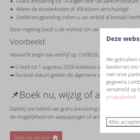
Gratis annulering tot 14 dagen vóór uw aankomstdatum
Alleen de dossierkosten (€ 49) blijven verschuldigd
Snelle terugbetaling indien u uw verblijf al betaald heef
Deze regeling biedt u de vrijheid om uw vakantie vooruit t
Deze websi
Voorbeeld:
Verwacht begin van verblijf op 15/08/26:
We gebruiken c
bieden en ons 
➡ U kunt tot 1 augustus 2026 kosteloos annuleren
met onze partn
➡ Na deze datum gelden de algemene voorwaarden en blijft
gegevens combi
verzameld op b
📌Boek nu, wijzig of annuleer 
privacybeleid
.
Dankzij ons beleid van gratis annulering tot 14 dagen vóó
de mogelijkheid om aanpassingen of annulering te doen b
Alles accepte
Boek nu uw villa