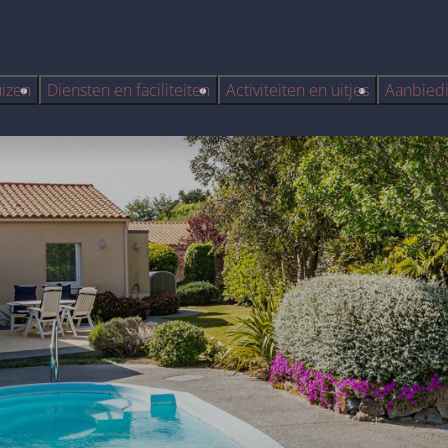
uizen
Diensten en faciliteiten
Activiteiten en uitjes
Aanbied