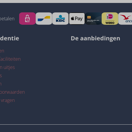
betalen
identie
De aanbiedingen
en
aciliteiten
n uitjes
s
n
voorwaarden
 vragen