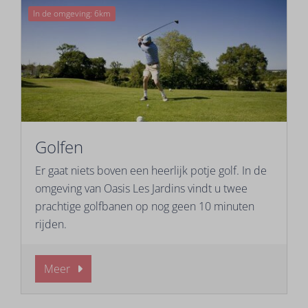
In de omgeving: 6km
Golfen
Er gaat niets boven een heerlijk potje golf. In de
omgeving van Oasis Les Jardins vindt u twee
prachtige golfbanen op nog geen 10 minuten
rijden.
Meer