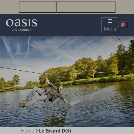
+33(0)2 51 23 63 67
infolesjardins@oasis-lesjardins.fr
Menu
Home
Le Grand Défi