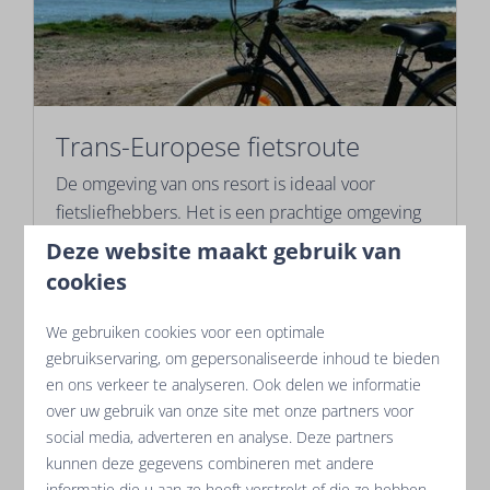
Trans-Europese fietsroute
De omgeving van ons resort is ideaal voor
fietsliefhebbers. Het is een prachtige omgeving
met meer dan 1000km aan fietsroutes die u kunt
Deze website maakt gebruik van
bewonderen.
cookies
We gebruiken cookies voor een optimale
Meer
gebruikservaring, om gepersonaliseerde inhoud te bieden
en ons verkeer te analyseren. Ook delen we informatie
over uw gebruik van onze site met onze partners voor
social media, adverteren en analyse. Deze partners
In de omgeving: 3km
kunnen deze gegevens combineren met andere
informatie die u aan ze heeft verstrekt of die ze hebben