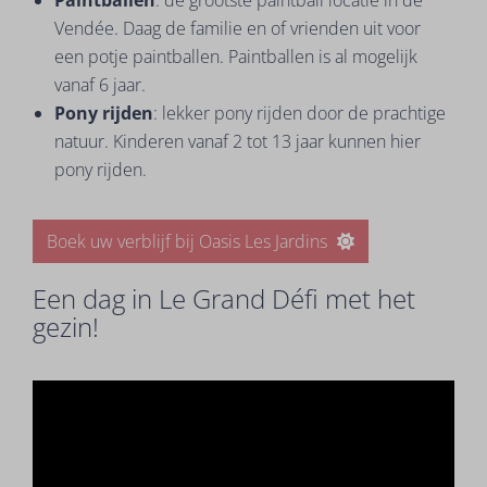
Paintballen
: de grootste paintball locatie in de
Vendée. Daag de familie en of vrienden uit voor
een potje paintballen. Paintballen is al mogelijk
vanaf 6 jaar.
Pony rijden
: lekker pony rijden door de prachtige
natuur. Kinderen vanaf 2 tot 13 jaar kunnen hier
pony rijden.
Boek uw verblijf bij Oasis Les Jardins
Een dag in Le Grand Défi met het
gezin!