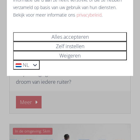
verzameld op basis van uw gebruik van hun diensten.
Bekijk voor meer informatie ons
privacybeleid
.
Alles accepteren
Paardrijden in de Vendée
Zelf instellen
Weigeren
De Vendée is het ideale gebied om een
NL
buitenrit te paard te maken. Galopperend door
de prachtige groene natuur. Dit is toch de
droom van iedere ruiter?
Meer
In de omgeving: 5km