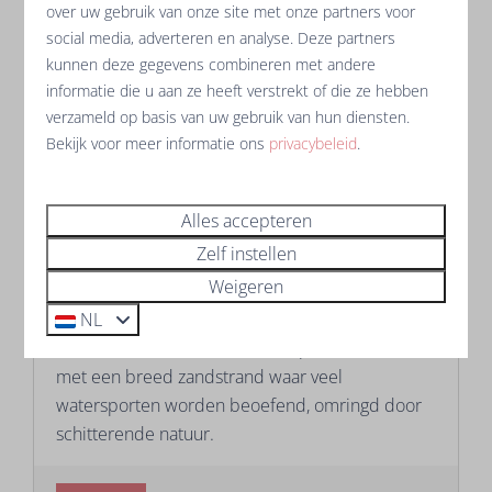
over uw gebruik van onze site met onze partners voor
social media, adverteren en analyse. Deze partners
kunnen deze gegevens combineren met andere
informatie die u aan ze heeft verstrekt of die ze hebben
In de omgeving: 5km
verzameld op basis van uw gebruik van hun diensten.
Bekijk voor meer informatie ons
privacybeleid
.
Alles accepteren
Zelf instellen
Weigeren
Les Sables d'Olonne
NL
Les Sables d’Olonne is een badplaats aan zee
met een breed zandstrand waar veel
watersporten worden beoefend, omringd door
schitterende natuur.