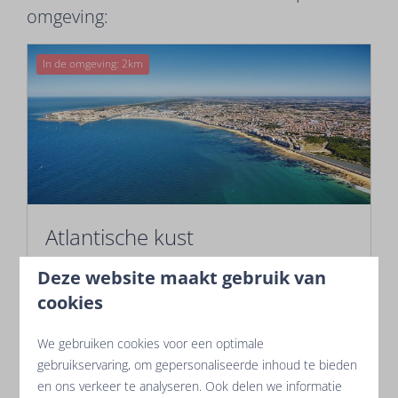
omgeving:
In de omgeving: 2km
Atlantische kust
Oasis Les Jardins ligt in de Vendée, een
Deze website maakt gebruik van
schitterende streek aan de Atlantische kust.
cookies
Geniet hier van strand, natuur en allerlei
watersporten!
We gebruiken cookies voor een optimale
gebruikservaring, om gepersonaliseerde inhoud te bieden
en ons verkeer te analyseren. Ook delen we informatie
Meer