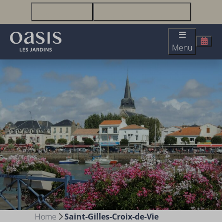
+33(0)2 51 23 63 67
infolesjardins@oasis-lesjardins.fr
Menu
Home
Saint-Gilles-Croix-de-Vie