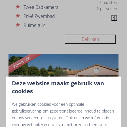
7 nachten
Twee Badkamers
2 personen
Privé Zwembad
Ruime tuin
Bekijken
POPULAIR!
Deze website maakt gebruik van
cookies
We gebruiken cookies voor een optimale
9,6
gebruikservaring, om gepersonaliseerde inhoud te bieden
en ons verkeer te analyseren. Ook delen we informatie
Vanaf
Acacia 6 superior met zwembad en
over uw gebruik van onze site met onze partners voor