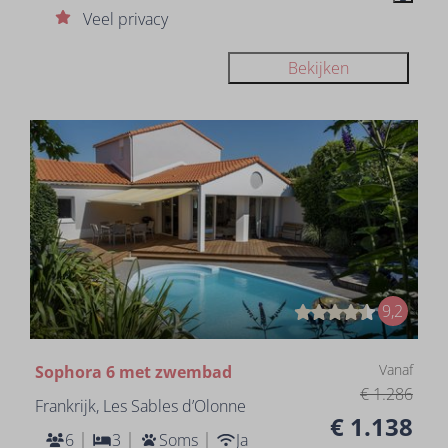
Veel privacy
Bekijken
9,2
Vanaf
Sophora 6 met zwembad
€ 1.286
Frankrijk, Les Sables d’Olonne
€ 1.138
6
3
Soms
Ja