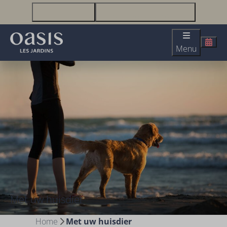
+33(0)2 51 23 63 67
infolesjardins@oasis-lesjardins.fr
Menu
Met uw huisdier
Home
Met uw huisdier