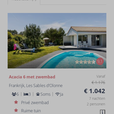
9,1
Vanaf
Acacia 6 met zwembad
€ 1.176
Frankrijk, Les Sables d’Olonne
€ 1.042
6
3
Soms
Ja
7 nachten
Privé zwembad
2 personen
Ruime tuin