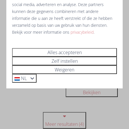
€ 1.202
social media, adverteren en analyse. Deze partners
airconditioning
kunnen deze gegevens combineren met andere
Frankrijk, Les Sables d’Olonne
7 nachten
informatie die u aan ze heeft verstrekt of die ze hebben
2 personen
6
3
Nee
Ja
verzameld op basis van uw gebruik van hun diensten.
Bekijk voor meer informatie ons
privacybeleid
.
Huis volledig gerenoveerd in
2024
Extra voorzieningen
Alles accepteren
Airconditioning
Zelf instellen
2 badkamers
Weigeren
Grote aangelegde tuin
NL
Bekijken
Meer resultaten (4)