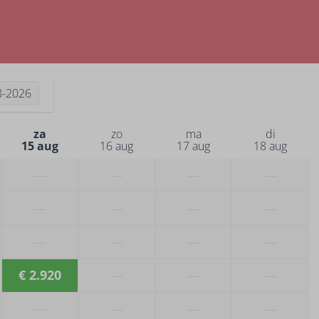
8-2026
za
zo
ma
di
15 aug
16 aug
17 aug
18 aug
—
—
—
—
—
—
—
—
—
—
—
—
€ 2.920
—
—
—
—
—
—
—