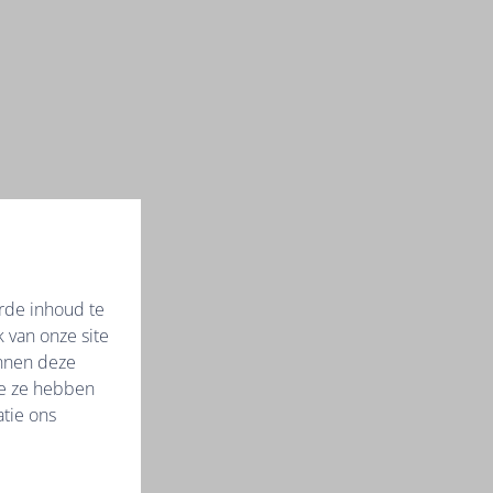
rde inhoud te
 van onze site
unnen deze
ie ze hebben
tie ons