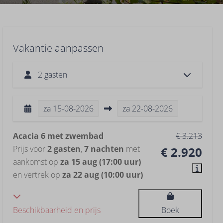
Vakantie aanpassen
2 gasten
za
15-08-2026
za
22-08-2026
Acacia 6 met zwembad
€ 3.213
Prijs voor
2 gasten
,
7 nachten
met
€ 2.920
aankomst op
za 15 aug (17:00 uur)
en vertrek op
za 22 aug (10:00 uur)
Beschikbaarheid en prijs
Boek