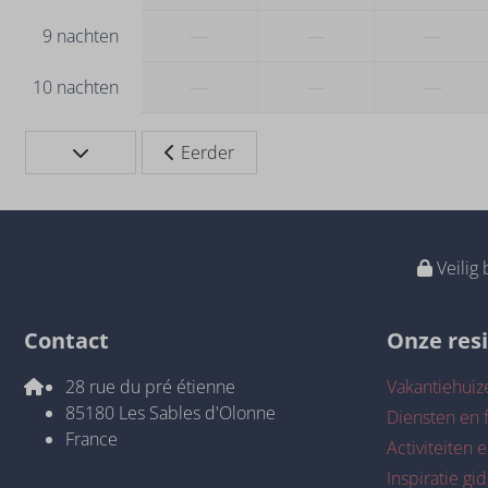
—
—
—
9 nachten
—
—
—
10 nachten
Eerder
Veilig 
Contact
Onze res
28 rue du pré étienne
Vakantiehuiz
85180 Les Sables d'Olonne
Diensten en f
France
Activiteiten e
Inspiratie gid