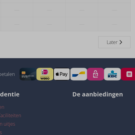
—
—
—
—
—
—
—
—
Later
betalen
identie
De aanbiedingen
en
aciliteiten
n uitjes
s