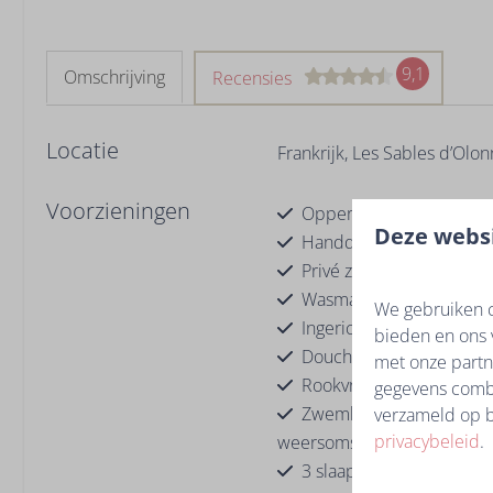
9,1
Omschrijving
Recensies
Locatie
Frankrijk, Les Sables d’Olo
Voorzieningen
Oppervlakte in m²: 85
Deze websi
Handdoeken
Privé zwembad
Wasmachine
We gebruiken c
Ingerichte keuken
bieden en ons 
Douche mat
met onze partn
Rookvrije woning
gegevens combi
Zwembadverwarming: inbe
verzameld op b
privacybeleid
.
weersomstandigheden)
3 slaapkamers