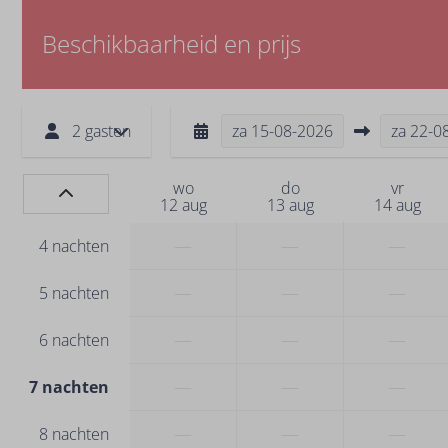
Beschikbaarheid en prijs
2 gasten
za
15-08-2026
za
22-0
wo
do
vr
12 aug
13 aug
14 aug
—
—
—
4 nachten
—
—
—
5 nachten
—
—
—
6 nachten
—
—
—
7 nachten
—
—
—
8 nachten