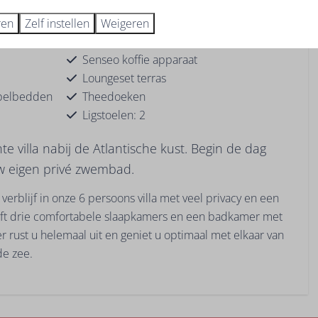
Internationale kanalen
Opgemaakte bedden bij aankomst
ren
Zelf instellen
Weigeren
Terras
Senseo koffie apparaat
Loungeset terras
ppelbedden
Theedoeken
Ligstoelen: 2
e villa nabij de Atlantische kust. Begin de dag
w eigen privé zwembad.
erblijf in onze 6 persoons villa met veel privacy en een
eft drie comfortabele slaapkamers en een badkamer met
er rust u helemaal uit en geniet u optimaal met elkaar van
 de zee.