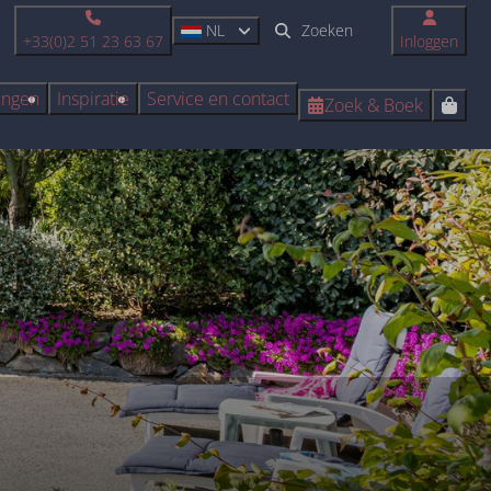
NL
+33(0)2 51 23 63 67
Inloggen
ingen
Inspiratie
Service en contact
Zoek & Boek