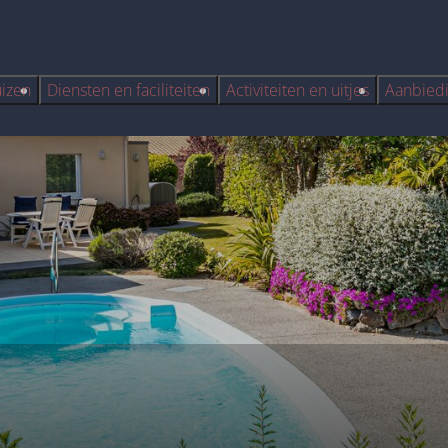
uizen
Diensten en faciliteiten
Activiteiten en uitjes
Aanbied