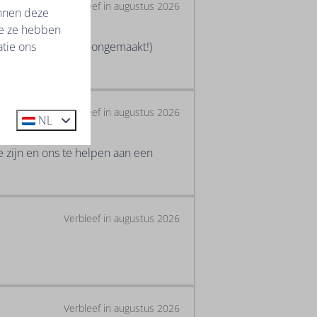
Verbleef in augustus 2026
unnen deze
ie ze hebben
tie ons
ssendoor wordt schoongemaakt!)
Verbleef in augustus 2026
NL
 zijn en ons te helpen aan een
Verbleef in augustus 2026
Verbleef in augustus 2026