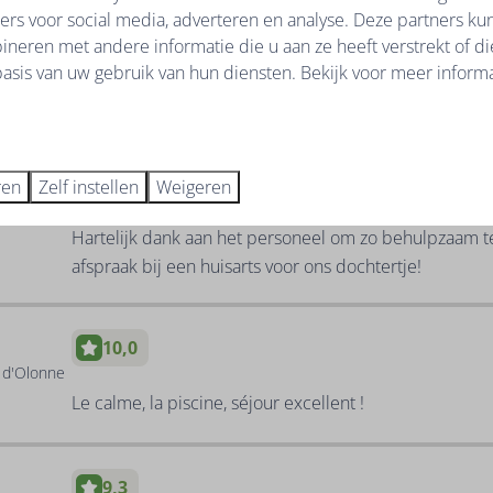
9,0
ers voor social media, adverteren en analyse. Deze partners k
s d'Olonne
neren met andere informatie die u aan ze heeft verstrekt of d
asis van uw gebruik van hun diensten. Bekijk voor meer informa
Huis, de bedden, de ligging, t zwembad (fijn dat t tu
broodjes service
9,2
ren
Zelf instellen
Weigeren
s d'Olonne
Hartelijk dank aan het personeel om zo behulpzaam te
afspraak bij een huisarts voor ons dochtertje!
10,0
s d'Olonne
Le calme, la piscine, séjour excellent !
9,3