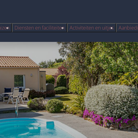
uizen
Diensten en faciliteiten
Activiteiten en uitjes
Aanbied