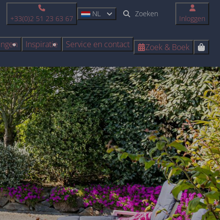
NL
+33(0)2 51 23 63 67
Inloggen
ingen
Inspiratie
Service en contact
Zoek & Boek