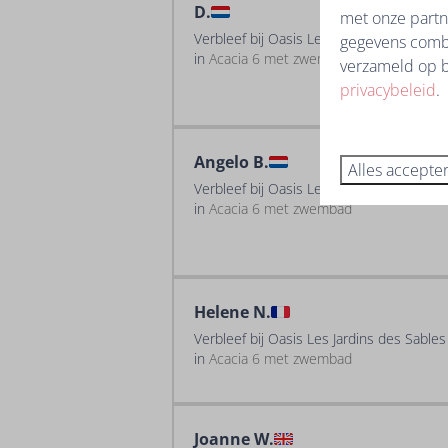
D.
met onze partn
Verbleef bij Oasis Les Jardins des Sable
gegevens combi
in
Acacia 6 met zwembad
verzameld op b
privacybeleid
.
Angelo B.
Alles accepte
Verbleef bij Oasis Les Jardins des Sable
in
Acacia 6 met zwembad
Helene N.
Verbleef bij Oasis Les Jardins des Sable
in
Acacia 6 met zwembad
Joanne W.