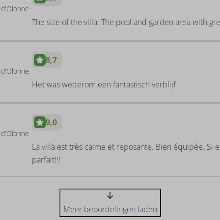
s d'Olonne
The size of the villa. The pool and garden area with gr
8,7
s d'Olonne
Het was wederom een fantastisch verblijf
9,0
s d'Olonne
La villa est très calme et reposante. Bien équipée. Si e
parfait!!!
Meer beoordelingen laden