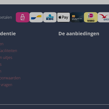
betalen
identie
De aanbiedingen
en
aciliteiten
n uitjes
s
n
voorwaarden
 vragen