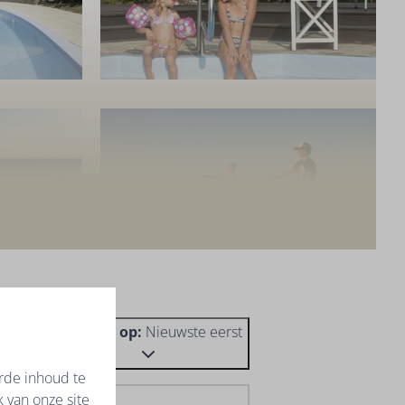
Sorteren op:
Nieuwste eerst
elingen
rde inhoud te
 van onze site