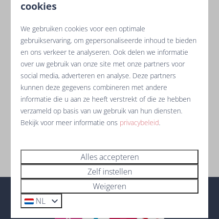
CS 70025
cookies
85 590 Les Epesses
We gebruiken cookies voor een optimale
Telefoon
gebruikservaring, om gepersonaliseerde inhoud te bieden
en ons verkeer te analyseren. Ook delen we informatie
+33 (0) 820 09 10 10
over uw gebruik van onze site met onze partners voor
social media, adverteren en analyse. Deze partners
kunnen deze gegevens combineren met andere
informatie die u aan ze heeft verstrekt of die ze hebben
verzameld op basis van uw gebruik van hun diensten.
Bekijk voor meer informatie ons
privacybeleid
.
Alles accepteren
Zelf instellen
Weigeren
NL
Veilig betalen