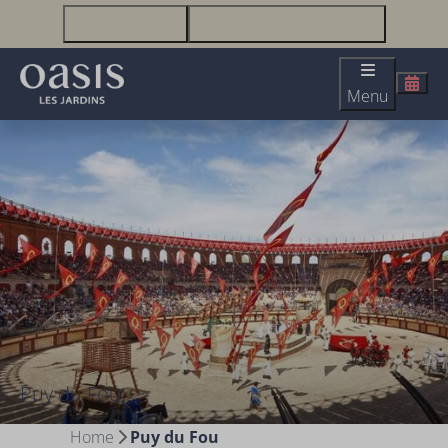
+33(0)2 51 23 63 67
infolesjardins@oasis-lesjardins.fr
Menu
Puy du Fou
Home
Puy du Fou