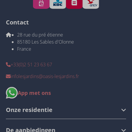
Contact
28 rue du pré étienne
85180 Les Sables d'Olonne
France
+33(0)2 51 23 63 67
infolesjardins@oasis-lesjardins.fr
App met ons
Onze residentie
De aanbiedingen