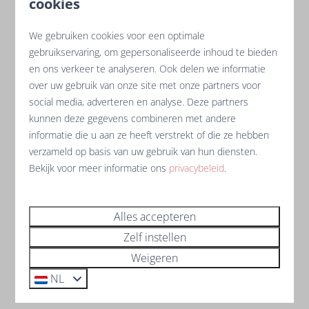
en betekent dat je geen lange reizen hoeft te maken,
cookies
zodat je je speeltijd kunt maximaliseren. Bovendien
ligt de residentie op slechts een paar minuten van
de
We gebruiken cookies voor een optimale
gebruikservaring, om gepersonaliseerde inhoud te bieden
stranden
en
toeristische attracties
van de Vendée.
en ons verkeer te analyseren. Ook delen we informatie
over uw gebruik van onze site met onze partners voor
Een ontspannende omgeving
social media, adverteren en analyse. Deze partners
kunnen deze gegevens combineren met andere
Geniet na een dag op de green van onze
informatie die u aan ze heeft verstrekt of die ze hebben
wellnessruimtes, het zwembad en de nabijgelegen
verzameld op basis van uw gebruik van hun diensten.
lokale gastronomie
. Onze residentie is een oase van
Bekijk voor meer informatie ons
privacybeleid
.
rust waar u nieuwe energie kunt opdoen.
Boek uw golfverblijf in de
Alles accepteren
Vendée
Zelf instellen
Of u nu een beginner of een ervaren golfer bent, de
Weigeren
Vendée en
Oasis les Jardins hebben een
NL
onvergetelijke golfervaring voor u in petto.