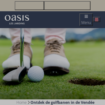
+33(0)2 51 23 63 67
infolesjardins@oasis-lesjardins.fr
Menu
Home
Ontdek de golfbanen in de Vendée