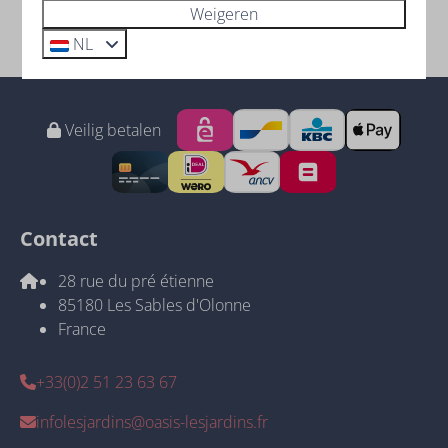
Weigeren
NL
Veilig betalen
Contact
28 rue du pré étienne
85180 Les Sables d'Olonne
France
+33(0)2 51 23 63 67
infolesjardins@oasis-lesjardins.fr