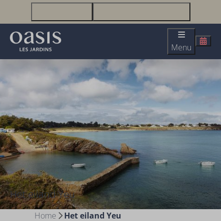
+33(0)2 51 23 63 67
infolesjardins@oasis-lesjardins.fr
Menu
Het eiland Yeu
Home
Het eiland Yeu