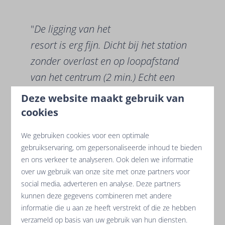
"
De ligging van het
resort is erg fijn. Dicht bij het station
zonder overlast en op loopafstand
van het centrum (2 min.) Echt een
aanrader!!
"
Deze website maakt gebruik van
cookies
Februari 2022 - Rolf d. verbleef in
Hotelkamer | 2
We gebruiken cookies voor een optimale
Pers.
op
Oasis Princess Bergfrieden
gebruikservaring, om gepersonaliseerde inhoud te bieden
en ons verkeer te analyseren. Ook delen we informatie
over uw gebruik van onze site met onze partners voor
Hoe bereikt u onze resorts?
social media, adverteren en analyse. Deze partners
kunnen deze gegevens combineren met andere
De reis naar uw bestemming is onderdeel van de
informatie die u aan ze heeft verstrekt of die ze hebben
vakantiepret. Daarom zorgen wij ervoor dat onze
verzameld op basis van uw gebruik van hun diensten.