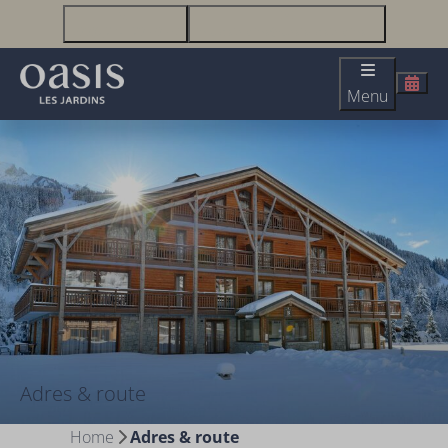
+33(0)2 51 23 63 67
infolesjardins@oasis-lesjardins.fr
Menu
Adres & route
Home
Adres & route